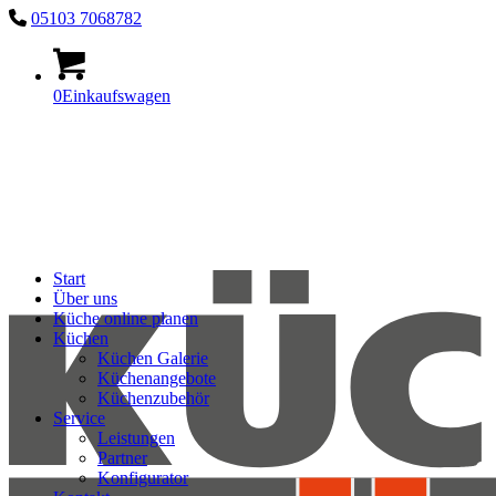
05103 7068782
0
Einkaufswagen
Start
Über uns
Küche online planen
Küchen
Küchen Galerie
Küchenangebote
Küchenzubehör
Service
Leistungen
Partner
Konfigurator