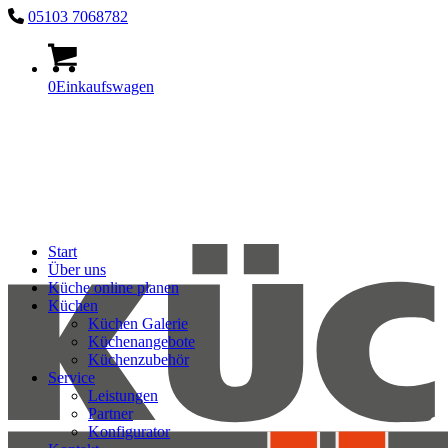
05103 7068782
0
Einkaufswagen
Start
Über uns
Küche online planen
Küchen
Küchen Galerie
Küchenangebote
Küchenzubehör
Service
Leistungen
Partner
Konfigurator