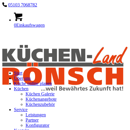
05103 7068782
0
Einkaufswagen
Start
Über uns
Küche online planen
Küchen
Küchen Galerie
Küchenangebote
Küchenzubehör
Service
Leistungen
Partner
Konfigurator