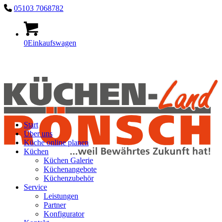
05103 7068782
0
Einkaufswagen
Start
Über uns
Küche online planen
Küchen
Küchen Galerie
Küchenangebote
Küchenzubehör
Service
Leistungen
Partner
Konfigurator